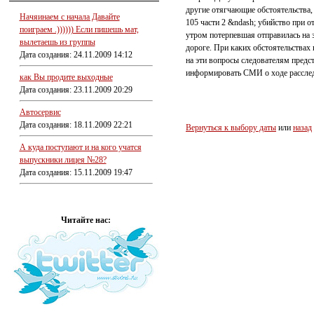
другие отягчающие обстоятельства, 
Начяинаем с начала Давайте
105 части 2 &ndash; убийство при 
поиграем .)))))) Если пишешь мат,
утром потерпевшая отправилась на 
вылетаешь из группы
дороге. При каких обстоятельствах
Дата создания: 24.11.2009 14:12
на эти вопросы следователям предс
информировать СМИ о ходе рассле
как Вы продите выходные
Дата создания: 23.11.2009 20:29
Автосервис
Дата создания: 18.11.2009 22:21
Вернуться к выбору даты
или
назад
А куда поступают и на кого учатся
выпускники лицея №28?
Дата создания: 15.11.2009 19:47
Читайте нас: