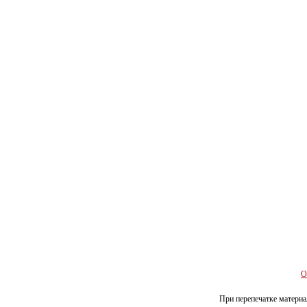
О
При перепечатке материал