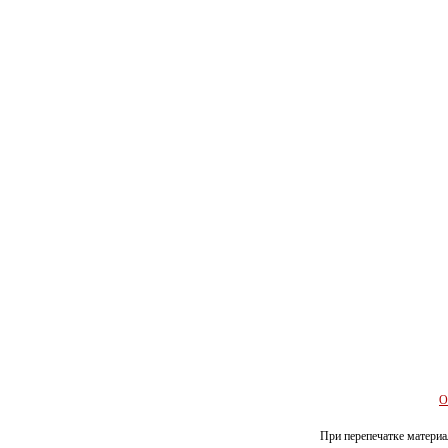
О
При перепечатке материал