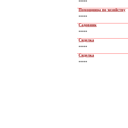
*****
Помощница по хозяйству
*****
Садовник
*****
Сиделка
*****
Сиделка
*****