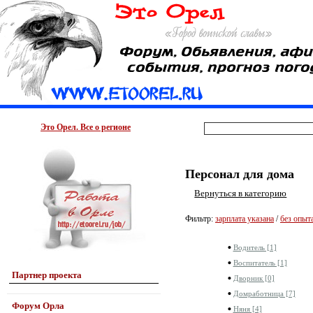
Это Орел. Все о регионе
Персонал для дома
Вернуться в категорию
Фильтр:
зарплата указана
/
без опыт
Водитель [1]
Воспитатель [1]
Партнер проекта
Дворник [0]
Домработница [7]
Форум Орла
Няня [4]