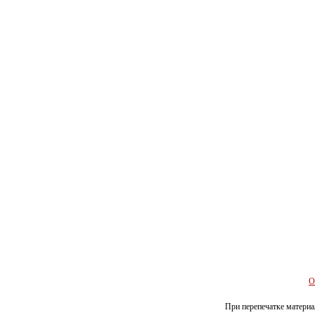
О
При перепечатке материал