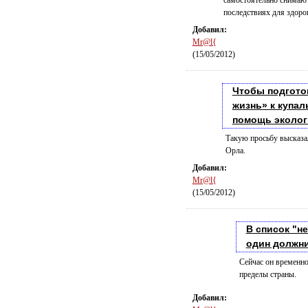
самостоятельно снимают
последствиях для здоров
Добавил:
Mr@l{
(15/05/2012)
Чтобы подгото
жизнь» к купал
помощь эколог
Такую просьбу высказал
Орла.
Добавил:
Mr@l{
(15/05/2012)
В список "н
один должн
Сейчас он временно
пределы страны.
Добавил: