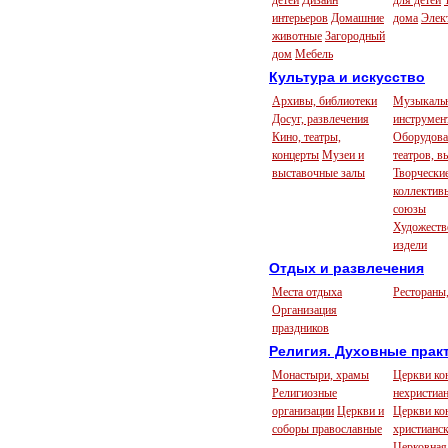
детей
Дизайн
для детей
интерьеров
Домашние
дома
Элек
животные
Загородный
дом
Мебель
Культура и искусство
Архивы, библиотеки
Музыкаль
Досуг, развлечения
инструмен
Кино, театры,
Оборудова
концерты
Музеи и
театров, в
выставочные залы
Творчески
коллективы
союзы
Художеств
издели
Отдых и развлечения
Места отдыха
Рестораны,
Организация
праздников
Религия. Духовные прак
Монастыри, храмы
Церкви ко
Религиозные
нехристиа
организации
Церкви и
Церкви ко
соборы православные
христианс
Церковная 