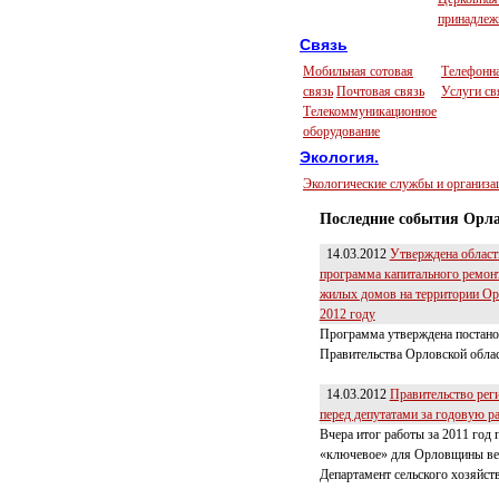
принадлеж
Связь
Мобильная сотовая
Телефонна
связь
Почтовая связь
Услуги св
Телекоммуникационное
оборудование
Экология.
Экологические службы и организа
Последние события Орла
14.03.2012
Утверждена област
программа капитального ремон
жилых домов на территории Ор
2012 году
Программа утверждена постан
Правительства Орловской обла
14.03.2012
Правительство рег
перед депутатами за годовую р
Вчера итог работы за 2011 год
«ключевое» для Орловщины ве
Департамент сельского хозяйств