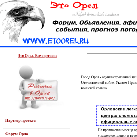
Это Орел. Все о регионе
Город Орёл - административный цен
Отечественной войне. Указом Прези
воинской славы».
Орловские легк
центральном ст
Партнер проекта
официальные с
На протяжении месяца о
Форум Орла
упущенное, днями и веч