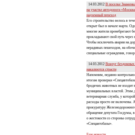
14.03.2012
В поселке Знаменк
на участке автодороги «Москв
надземный переход
Его строительство велось в теч
открыт был в начале марта. Одн
многие жители пренебрегают бе
прокладывают свой путь через 
Чтобы исключить аварии на дор
нерадивых пешеходов, на обочи
специальные ограждения, говор
14.03.2012
Вокруг бездомных 
накаляются страсти
Напомним, недавно контрольно-
итогам проверки «Спецавтобазы
бродячих животных не входит в
муниципальных властей. Этим 
ветеринарная служба, у которо
расходы просто не включены. А
прокуратуру Железнодорожного
обращение депутата Госдумы, в
о жестокости со стороны сотру
«Спецавтобазы».
Еще новости