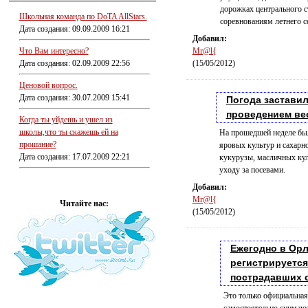
дорожках центрального с
Школьная команда по DoTA AllStars.
соревнованиям летнего с
Дата создания: 09.09.2009 16:21
Добавил:
Что Вам интересно?
Mr@l{
Дата создания: 02.09.2009 22:56
(15/05/2012)
Ценовой вопрос.
Дата создания: 30.07.2009 15:41
Погода заставил
проведением ве
Когда ты уйдешь и ушел из
школы,что ты скажешь ей на
На прошедшей неделе был
прошание?
яровых культур и сахарн
Дата создания: 17.07.2009 22:21
кукурузы, масличных кул
уходу за посевами.
Добавил:
Mr@l{
Читайте нас:
(15/05/2012)
Ежегодно в Ор
регистрируется 
пострадавших о
Это только официальная 