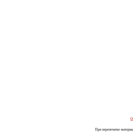
О
При перепечатке материал