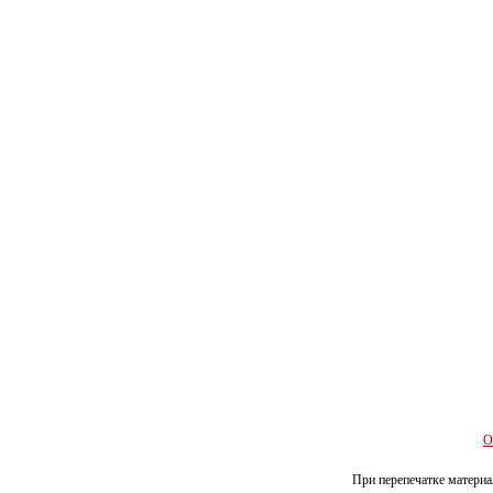
О
При перепечатке материал