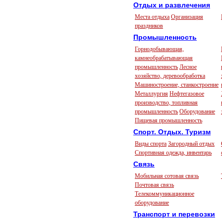
Отдых и развлечения
Места отдыха
Организация
праздников
Промышленность
Горнодобывающая,
камнеобрабатывающая
промышленность
Лесное
хозяйство, деревообработка
Машиностроение, станкостроение
Металлургия
Нефтегазовое
производство, топливная
промышленность
Оборудование
Пищевая промышленность
Спорт. Отдых. Туризм
Виды спорта
Загородный отдых
Спортивная одежда, инвентарь
Связь
Мобильная сотовая связь
Почтовая связь
Телекоммуникационное
оборудование
Транспорт и перевозки