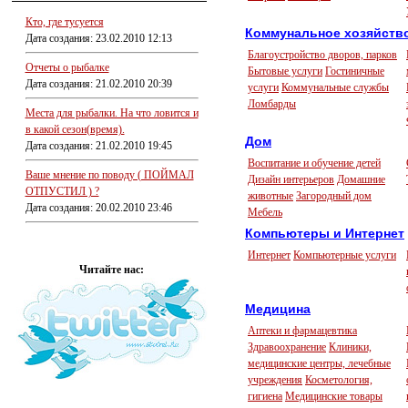
Кто, где тусуется
Коммунальное хозяйств
Дата создания: 23.02.2010 12:13
Благоустройство дворов, парков
Отчеты о рыбалке
Бытовые услуги
Гостиничные
Дата создания: 21.02.2010 20:39
услуги
Коммунальные службы
Ломбарды
Места для рыбалки. На что ловится и
в какой сезон(время).
Дом
Дата создания: 21.02.2010 19:45
Воспитание и обучение детей
Ваше мнение по поводу ( ПОЙМАЛ
Дизайн интерьеров
Домашние
ОТПУСТИЛ ) ?
животные
Загородный дом
Дата создания: 20.02.2010 23:46
Мебель
Компьютеры и Интернет
Интернет
Компьютерные услуги
Читайте нас:
Медицина
Аптеки и фармацевтика
Здравоохранение
Клиники,
медицинские центры, лечебные
учреждения
Косметология,
гигиена
Медицинские товары