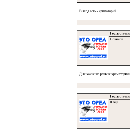
Выход есть - криматорий
Гость
ответил
Новичок
Дык какие же раньше крематории б
Гость
ответил
Юзер