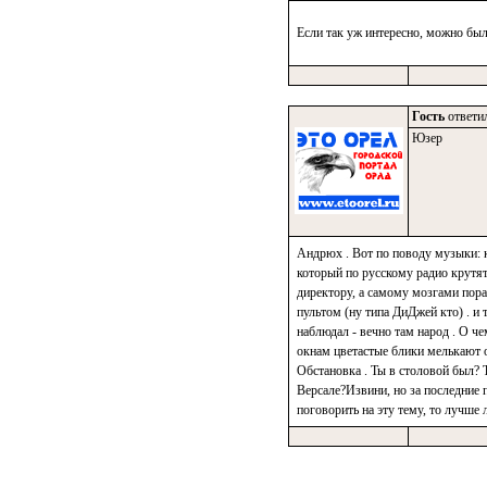
Если так уж интересно, можно был
Гость
ответил
Юзер
Андрюх . Вот по поводу музыки: ка
который по русскому радио крутят
директору, а самому мозгами порас
пультом (ну типа ДиДжей кто) . и 
наблюдал - вечно там народ . О че
окнам цветастые блики мелькают о
Обстановка . Ты в столовой был? 
Версале?Извини, но за последние п
поговорить на эту тему, то лучше л