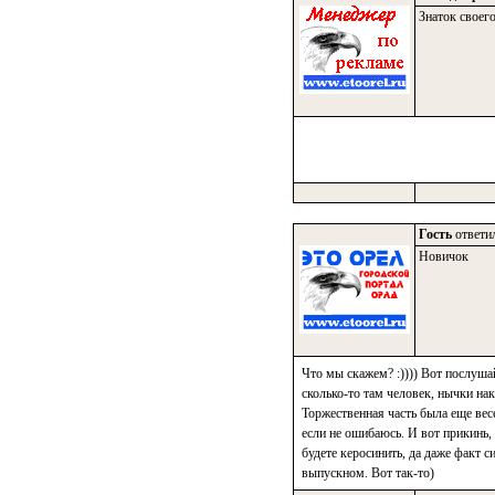
Знаток своего
Гость
ответил
Новичок
Что мы скажем? :)))) Вот послушай
сколько-то там человек, нычки на
Торжественная часть была еще весе
если не ошибаюсь. И вот прикинь, 
будете керосинить, да даже факт си
выпускном. Вот так-то)