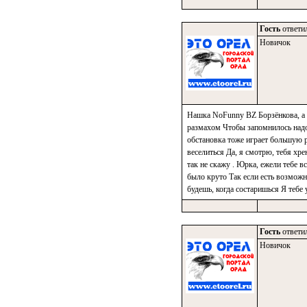
Гость
ответил
Новичок
Нашка NoFunny BZ Борзёнкова, а в
размахом Чтобы запомнилось надол
обстановка тоже играет большую р
веселиться Да, я смотрю, тебя хре
так не скажу . Юрка, ежели тебе в
было круто Так если есть возможн
будешь, когда состаришься Я тебе 
Гость
ответил
Новичок