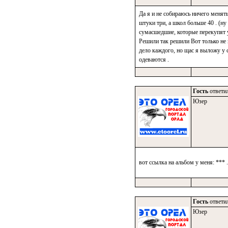
Да я и не собираюсь ничего менять
штуки три, а школ больше 40 . (ну
сумасшедшие, которые перекупят у 
Решили так решили Вот только не 
дело каждого, но щас я выложу у 
одеваются .
Гость
ответил
Юзер
вот ссылка на альбом у меня: *** .
Гость
ответил
Юзер