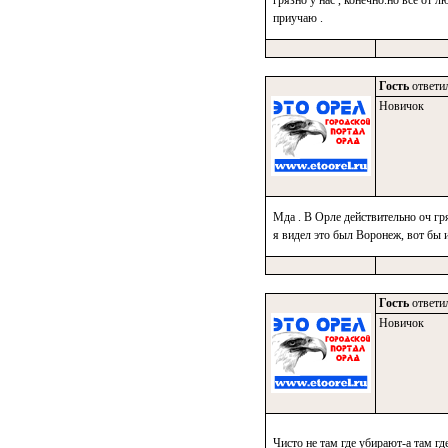
грязно у нас , конечно.но все от л
приучаю .
Гость
ответил
Новичок
Мда . В Орле действительно оч гр
я видел это был Воронеж, вот бы 
Гость
ответил
Новичок
Чисто не там где убирают-а там где