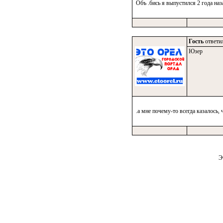
Объ .бись я выпустился 2 года наз
Гость
ответил
Юзер
.а мне почему-то всегда казалось, 
Э