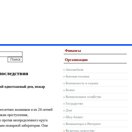
Финансы
Организации
Автомобили
последствия
Бытовая техника
Безопасность и охрана
лой одноэтажный дом, пожар
Бизнес
Коммунальное хозяйство
Государство
ехлетних мальчиков и их 24-летней
Дом
акам преступления,
Шоу-бизнес
о против неопределенного круга
Компьютеры и Интернет
льно-пожарной лаборатории. Они
Культура, искусство