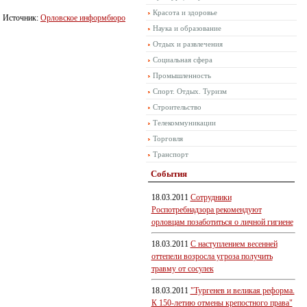
Красота и здоровье
Источник:
Орловское информбюро
Наука и образование
Отдых и развлечения
Социальная сфера
Промышленность
Спорт. Отдых. Туризм
Строительство
Телекоммуникации
Торговля
Транспорт
События
18.03.2011
Сотрудники
Роспотребнадзора рекомендуют
орловцам позаботиться о личной гигиене
18.03.2011
С наступлением весенней
оттепели возросла угроза получить
травму от сосулек
18.03.2011
"Тургенев и великая реформа.
К 150-летию отмены крепостного права"