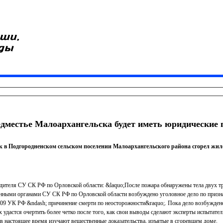
дместье Малоархангельска будет иметь юридические 
к в Подгородненском сельском поселении Малоархангельского района сгорел жи
дителя СУ СК РФ по Орловской области: &laquo;После пожара обнаружены тела двух тр
енными органами СУ СК РФ по Орловской области возбуждено уголовное дело по призн
109 УК РФ &ndash; причинение смерти по неосторожности&raquo;. Пока дело возбужден
 удастся очертить более четко после того, как свои выводы сделают эксперты испытате
 в настоящее время изучают вещественные доказательства, изъятые в сгоревшем доме.