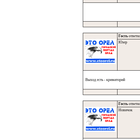
Гость
ответил
Юзер
Выход есть - криматорий
Гость
ответил
Новичок