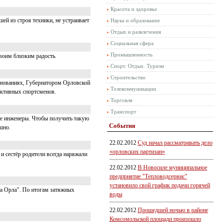
Красота и здоровье
ей из строя техники, не устраивает
Наука и образование
Отдых и развлечения
Социальная сфера
Промышленность
воим близким радость.
Спорт. Отдых. Туризм
Строительство
внованиях, Губернатором Орловской
Телекоммуникации
ективных спортсменов.
Торговля
Транспорт
вые инженеры. Чтобы получить такую
События
шно.
22.02.2012
Суд начал рассматривать дело
«орловских партизан»
и сестёр родители всегда наряжали
22.02.2012
В Новосиле муниципальное
предприятие "Тепловодсервис"
установило свой график подачи горячей
да Орла". По итогам затяжных
воды
22.02.2012
Прошедшей ночью в районе
Комсомольской площади произошло