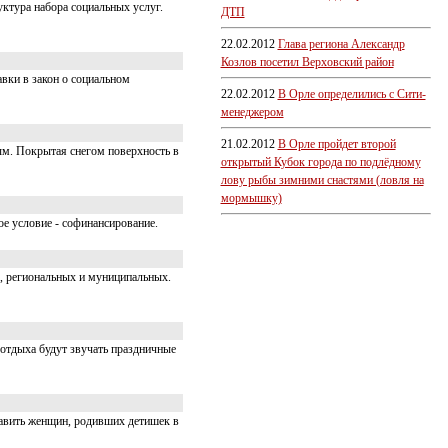
ктура набора социальных услуг.
ДТП
22.02.2012
Глава региона Александр
Козлов посетил Верховский район
вки в закон о социальном
22.02.2012
В Орле определились с Сити-
менеджером
21.02.2012
В Орле пройдет второй
ым. Покрытая снегом поверхность в
открытый Кубок города по подлёдному
лову рыбы зимними снастями (ловля на
мормышку)
е условие - софинансирование.
, региональных и муниципальных.
 отдыха будут звучать праздничные
равить женщин, родивших детишек в