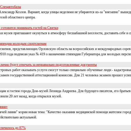
к Спецавтобазы
лександр Козлов. Вариант, когда улицы неделями не убираются из-за "внезапно" вышедш
телей областного центра.
 готовится принимать гостей на Святки
и музея приглашают окунуться в атмосферу бесшабашной веселости, доставить себе и с
типендии молодым спортсменам
тсменов, представляющих Орловскую область на всероссийских и международных соре
010 года подписан указ № 419 о назначении стипендии Губернатора для молодых персп
лично будут отвечать за неправильно подготовленные документы
астровых работ оказывать услуги смогут только специально обученные люди - кадастро
замен государственной аттестационной комиссии. Для 21 человека экзамен прошел успе
цам и гостям города Дом-музей Леонида Андреева. Для будущего писателя, его братьев 
вили 20 лет назад, когда открылся музей.
инии»
орячей линии" мэрии новая тема: "Качество оказания медицинской помощи жителям горо
ействительно актуальной.
еличилось до 87%