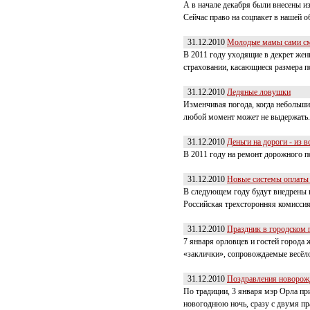
А в начале декабря были внесены и
Сейчас право на соцпакет в нашей о
31.12.2010
Молодые мамы сами смо
В 2011 году уходящие в декрет жен
страховании, касающиеся размера п
31.12.2010
Ледяные ловушки
Изменчивая погода, когда небольши
любой момент может не выдержать. 
31.12.2010
Деньги на дороги - из 
В 2011 году на ремонт дорожного п
31.12.2010
Новые системы оплаты 
В следующем году будут внедрены н
Российская трехсторонняя комисси
31.12.2010
Праздник в городском 
7 января орловцев и гостей города 
«заклички», сопровождаемые весёл
31.12.2010
Поздравления новоро
По традиции, 3 января мэр Орла п
новогоднюю ночь, сразу с двумя п