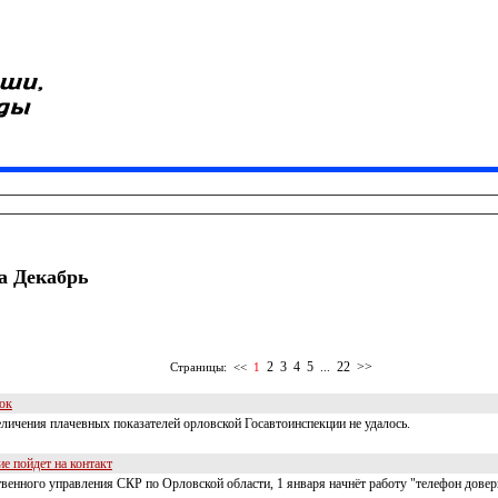
за Декабрь
2
3
4
5
22
>>
Страницы:
<<
1
...
ок
еличения плачевных показателей орловской Госавтоинспекции не удалось.
е пойдет на контакт
енного управления СКР по Орловской области, 1 января начнёт работу "телефон довер