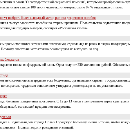
зменения в закон "О государственной социальной помощи", которыми преобразована стру
бласти имеют свыше 108 тысяч человек, из которых около 87 % отказались от льгот.
гут выбрать более выгодный метод расчета декретного пособия
щины смогут рассчитать пособие по старым правилам. Правительство подготовило попра
особий для будущих матерей, сообщает «Российская газета».
е морозы сменяются затяжными оттепелями, сделала лед на реках и озерах неоднородн
Поэтому спасатели настоятельно рекомендуют не выходить на лед.
всех бюджетов
окрытия только из федеральной казны Орел получит 250 миллионов рублей. Обязательно
труда
овые системы оплаты труда во всех бюджетных организациях страны - государственных
я по социально-трудовым отношениям утвердила рекомендации по их установлению.
парке
ждет большая праздничная программа. С 12 до 13 часов в центральном парке культуры и
ой музыкой, создающей праздничное настроение.
жденным
риедет в Родильный дом города Орла и Городскую больницу имени Боткина, чтобы позд
раздниками - Новым годом и рождением малышей.