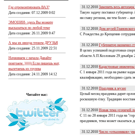
31.12.2010
Заменить весь автопар
Где отремонтировать ВАЗ?
Такую задачу поставил губернатор А
Дата создания: 07.12.2009 0:02
ни главу региона, ни тем более – жи
ЭМОЦИИ- здесь Вы можите
высказаться по любой теме
31.12.2010
Дом-музей Грановского
Дата создания: 26.11.2009 9:47
С Рождества до Крещения сотрудник
А мы их иногда теряем ДРУЗЬЯ
31.12.2010
Губернатор назначил с
Дата создания: 25.11.2009 22:51
В целях успешной подготовки спор
области А.П.Козловым 29 декабря 2
Начяинаем с начала Давайте
поиграем .)))))) Если пишешь мат,
31.12.2010
Кадастровые инженеры 
вылетаешь из группы
С 1 января 2011 года на рынке кад
Дата создания: 24.11.2009 14:12
квалификацию, необходимо сдать эк
31.12.2010
Праздник в музее
Целый месяц праздника дарит орлов
Читайте нас:
роскошную ёлку. Традицию восстано
31.12.2010
Новая тема «горячей л
С 11 по 28 января 2011 года на "г
праздников, тема может оказаться д
31.12.2010
Число «отказников» ув