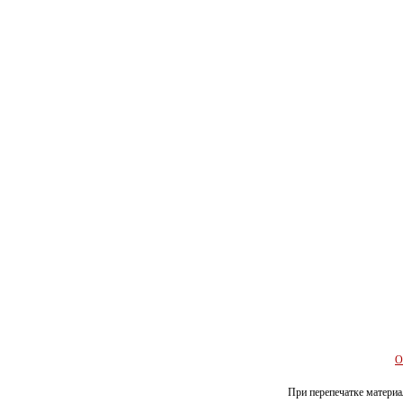
О
При перепечатке материал