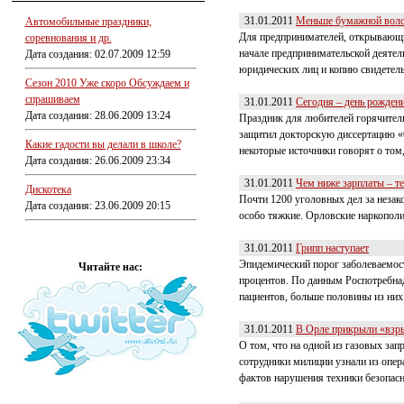
31.01.2011
Меньше бумажной вол
Автомобильные праздники,
Для предпринимателей, открывающих
соревнования и др.
начале предпринимательской деятел
Дата создания: 02.07.2009 12:59
юридических лиц и копию свидетельс
Сезон 2010 Уже скоро Обсуждаем и
спрашиваем
31.01.2011
Сегодня – день рожден
Дата создания: 28.06.2009 13:24
Праздник для любителей горячитель
защитил докторскую диссертацию «О 
Какие гадости вы делали в школе?
некоторые источники говорят о том,
Дата создания: 26.06.2009 23:34
31.01.2011
Чем ниже зарплаты – т
Дискотека
Почти 1200 уголовных дел за незак
Дата создания: 23.06.2009 20:15
особо тяжкие. Орловские наркопол
31.01.2011
Грипп наступает
Эпидемический порог заболеваемос
Читайте нас:
процентов. По данным Роспотребна
пациентов, больше половины из них
31.01.2011
В Орле прикрыли «взр
О том, что на одной из газовых зап
сотрудники милиции узнали из опер
фактов нарушения техники безопасн