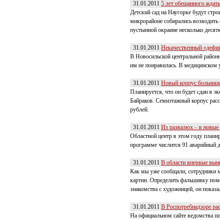
31.01.2011
5 лет обещанного ждать
Детский сад на Наугорке будут стро
микрорайоне собирались возводить 
пустынной окраине несколько десят
31.01.2011
Некачественный «дефиц
В Новосильской центральной районн
им не понравилась. В медицинском 
31.01.2011
Новый корпус больниц
Планируется, что он будет сдан в 
Байраков. Семиэтажный корпус расс
рублей.
31.01.2011
Из развалюх – в новые
Областной центр в этом году плани
программе числится 91 аварийный 
31.01.2011
В области впервые выне
Как мы уже сообщали, сотрудники 
картин. Определить фальшивку помо
знакомства с художницей, он показ
31.01.2011
В Роспотребнадзоре ра
На официальном сайте ведомства по