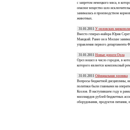
с запретом немецкого мяса, в кото
опасное вещество шло исключитель
занималась и производством кормов
животных.
31.01.2011
У орловских наркополи
Вместо генерал-майора Юрия Сереги
Маяцкий. Ранее он в Москве занима
управления первого департамента 
31.01.2011
Новые дороги Орла
Орел вошел в число городов, в кот
которого является комплексный ре
31.01.2011
Официальная хроника
Вопросы бюджетной дисциплины, исп
политики были главными на операти
Козлов. В наступившем году в рамк
миллиардов рублей бюджетных ассиг
оборудования, продуктов питания, н