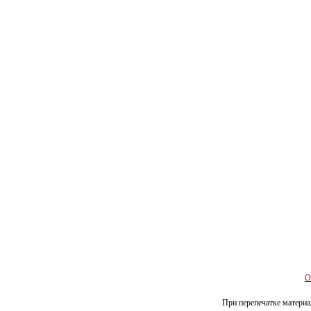
О
При перепечатке материал