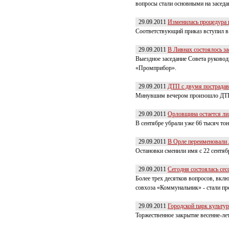
вопросы стали основными на заседа
29.09.2011
Изменилась процедура 
Соответствующий приказ вступил в 
29.09.2011
В Ливнах состоялось з
Выездное заседание Совета руково
«Промприбор».
29.09.2011
ДТП с двумя пострада
Минувшим вечером произошло ДТП н
29.09.2011
Орловщина остается ли
В сентябре убрали уже 66 тысяч то
29.09.2011
В Орле переименовали 
Остановки сменили имя с 22 сентяб
29.09.2011
Сегодня состоялась сес
Более трех десятков вопросов, вклю
совхоза «Коммунальник» - стали пре
29.09.2011
Городской парк культур
Торжественное закрытие весенне-лет