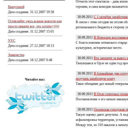
Отчасти этот спектакль – дань япо
героини, и сама комедия называетс
Выпускной
Дата создания: 31.12.2007 19:58
30.09.2011
С 1 октября заработна
Оставляйте здесь всякие новости или
В связи с этим сегодня на сессии о
просто пишите все, что хотите=)))))
регионального бюджета в сторону у
Дата создания: 31.12.2007 15:01
30.09.2011
В Новосиле восстанавл
NYC
С благословения оптинского старца
Дата создания: 27.12.2007 18:13
культурное, историческое место.
Знакомства
30.09.2011
Кто заплатит за вывоз 
Дата создания: 18.12.2007 0:48
Тянувшаяся в Орле не один год проб
30.09.2011
В ближайшие дни сотру
получать заработную плату
Читайте нас:
Такое обещание дал новый генераль
30.09.2011
В Орле стартовал отоп
Постановление о его начале наканун
30.09.2011
Орловская городская п
Такую оценку дают депутаты. А вед
асфальтировка территории, установ
Между тем, из 310 наказов к начал