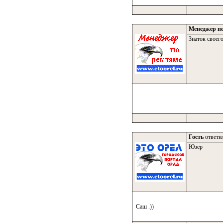
Менеджер по
Знаток своего
Гость
ответил
Юзер
Саш .))