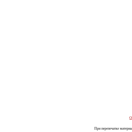
О
При перепечатке материал