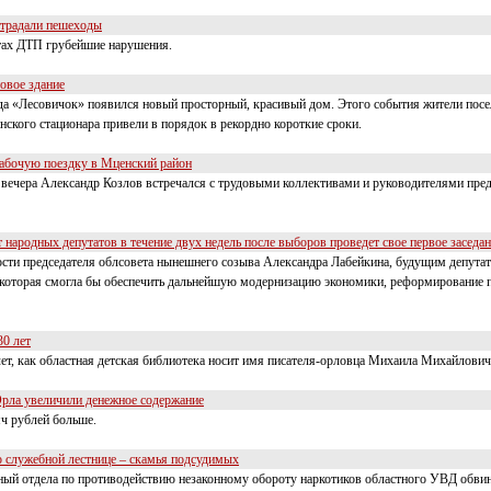
страдали пешеходы
тах ДТП грубейшие нарушения.
овое здание
да «Лесовичок» появился новый просторный, красивый дом. Этого события жители посел
кого стационара привели в порядок в рекордно короткие сроки.
абочую поездку в Мценский район
о вечера Александр Козлов встречался с трудовыми коллективами и руководителями пр
народных депутатов в течение двух недель после выборов проведет свое первое заседа
ти председателя облсовета нынешнего созыва Александра Лабейкина, будущим депутат
, которая смогла бы обеспечить дальнейшую модернизацию экономики, реформирование 
0 лет
лет, как областная детская библиотека носит имя писателя-орловца Михаила Михайлови
рла увеличили денежное содержание
яч рублей больше.
 служебной лестнице – скамья подсудимых
й отдела по противодействию незаконному обороту наркотиков областного УВД обви