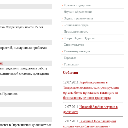
Красота и здоровье
Наука и образование
Отдых и развлечения
Социальная сфера
ка Жудре ждали почти 15 лет.
Промышленность
Спорт. Отдых. Туризм
Строительство
едприятий, выслушивал проблемы
Телекоммуникации
Торговля
ние
Транспорт
ам предстоит продолжить работу
События
политической системы, проведение
12.07.2011
Кораблекрушение в
Татарстане заставило контролирующие
органы более пристально взглянуть на
ча Пришвина.
безопасность речного транспорта
12.07.2011
Николай Злобин вступил в
должность
12.07.2011
В мэрии Орла планируют
няется в "превышении должностных
создать «ансамбль волынщиков»