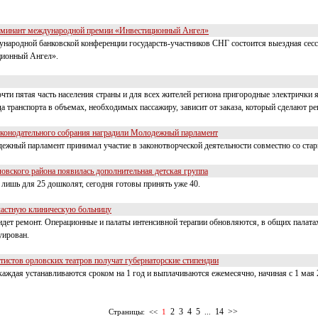
номинант международной премии «Инвестиционный Ангел»
дународной банковской конференции государств-участников СНГ состоится выездная се
ионный Ангел».
чти пятая часть населения страны и для всех жителей региона пригородные электрички
да транспорта в объемах, необходимых пассажиру, зависит от заказа, который сделают 
аконодательного собрания наградили Молодежный парламент
дежный парламент принимал участие в законотворческой деятельности совместно со ста
овского района появилась дополнительная детская группа
 лишь для 25 дошколят, сегодня готовы принять уже 40.
ластную клиническую больницу
идет ремонт. Операционные и палаты интенсивной терапии обновляются, в общих палатах
уирован.
тистов орловских театров получат губернаторские стипендии
 каждая устанавливаются сроком на 1 год и выплачиваются ежемесячно, начиная с 1 мая 
2
3
4
5
14
>>
Страницы:
<<
1
...