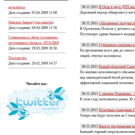
30.11.2011
В Орле в двух ДТП по
поделитесь
Дорожный надзор обнаружил в мес
Дата создания: 05.04.2009 11:09
Навеяно башем) (про анкеты)
30.11.2011
«Лесовичок» получил н
Дата создания: 04.04.2009 11:50
В Орловском Полесье у детского са
Пустующее здание бывшего медицинс
Стажировка в сфере гостинично-
ресторанного бизнеса - ИТАЛИЯ
30.11.2011
Губернатор совершил р
Дата создания: 28.03.2009 20:56
На протяжении всего дня до самог
людей, отвечал на вопросы.
Посольство:
Дата создания: 26.02.2009 14:57
30.11.2011
Новый областной Совет 
По мнению исполняющего обязаннос
над законодательной базой региона
эффективной социальной политики.
Читайте нас:
30.11.2011
С именем Пришвина – 3
В этом году исполнилось ровно 30 
30.11.2011
Почетным гражданам О
Теперь они будут получать на 5 тыс
30.11.2011
Вместо продвижения по
Бывший старший оперуполномоченны