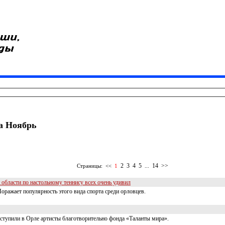
за Ноябрь
2
3
4
5
14
>>
Страницы:
<<
1
...
бласти по настольному теннису всех очень удивил
оражает популярность этого вида спорта среди орловцев.
ступили в Орле артисты благотворительно фонда «Таланты мира».