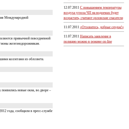
12.07.2011
С повышением температуры
воздуха угроза ЧП на водоемах будет
ссия Международной
возрастать, считают орловские спасатели
11.07.2011
«Отзовитесь, добрые сердца!»
11.07.2011
Написать заявление в
 являются привычной повседневной
полицию можно в режиме on-line
регионы железнодорожникам.
ршими коллегами из облсовета.
 появились новые окна, во дворе –
2012 года, сообщили в пресс-службе