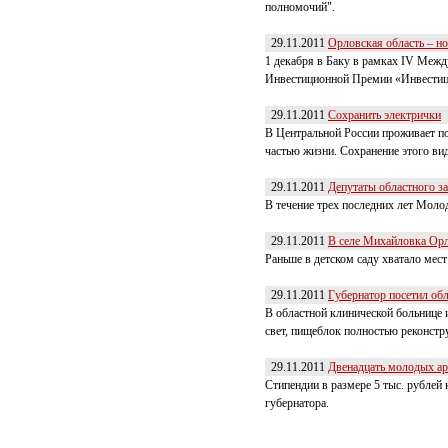
полномочий".
29.11.2011
Орловская область – 
1 декабря в Баку в рамках IV Меж
Инвестиционной Премии «Инвестиц
29.11.2011
Сохранить электрички
В Центральной России проживает по
частью жизни. Сохранение этого ви
29.11.2011
Депутаты областного з
В течение трех последних лет Моло
29.11.2011
В селе Михайловка Орл
Раньше в детском саду хватало мест
29.11.2011
Губернатор посетил об
В областной клинической больнице 
свет, пищеблок полностью реконстр
29.11.2011
Двенадцать молодых ар
Стипендии в размере 5 тыс. рублей
губернатора.