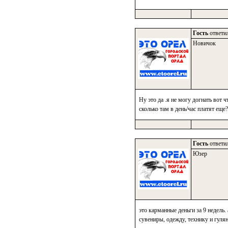
Гость
ответил
Новичок
Ну это да .я не могу догнать вот 
сколько там в день/час платят еще?
Гость
ответил
Юзер
это карманные деньги за 9 недель.
сувениры, одежду, технику и гулянк