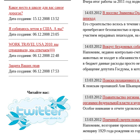
Вчера итог работы за 2011 год под
Какое место в школе для вас самое
14.03.2012
В поселке Знаменка Ор
дорогое?
переход
Дата создания: 15.12.2008 13:52
Его строительство велось в течение
Я собираюсь летом в США. А вы?
пренебрегают безопасностью и прок
Дата создания: 06.12.2008 23:05
участием нерадивых пешеходов, на 
WORK TRAVEL USA 2010: вы
14.03.2012
Вокруг бездомных соба
спрашивали, мы отвечаем))))
Напомним, недавно контрольно-счет
Дата создания: 06.12.2008 22:48
животных не входит в обязанности 
в бюджет данные расходы просто н
Защита Ваших прав
обращение депутата Госдумы, в кот
Дата создания: 06.12.2008 17:53
13.03.2012
Поиски похищенного в 
К поискам пропавшей Ани Шкапцово
Читайте нас:
13.03.2012
Правительство региона 
органами федеральной власти и му
Особое внимание в отчете уделялос
13.03.2012
Причиной смерти пожил
Напомним, возгорание произошло в
женщину 1929 года рождения из го