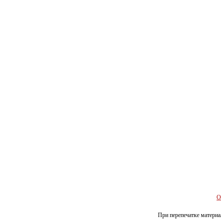
О
При перепечатке материал