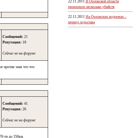
22.11.2011
В Орловской области
произошло несколько убийств
22.11.2011
На Орловских водоемах –
период ледостава
Сообщений:
21
Репутация:
18
Сейчас не на форуме
не против зная что что
Сообщений:
41
Репутация:
26
Сейчас не на форуме
70-ти до 350км.