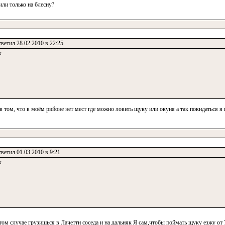
ли только на блесну?
ветил 28.02.2010 в 22:25
к
в том, что в моём рвйоне нет мест где можно ловить щуку или окуня а так покидаться я 
ветил 01.03.2010 в 9:21
к
этом случае грузишься в Лачетти соседа и на дальняк Я сам,чтобы поймать щуку езжу от 