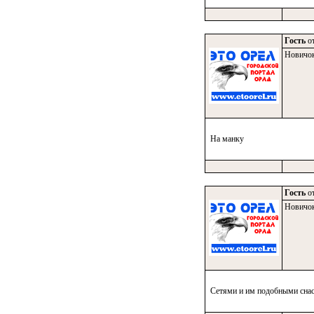
Гость
от
Новичо
На манку
Гость
от
Новичо
Сетями и им подобными снаст