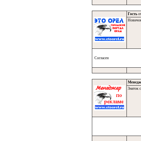
Гость
от
Новичо
Согласен
Менедж
Знаток с