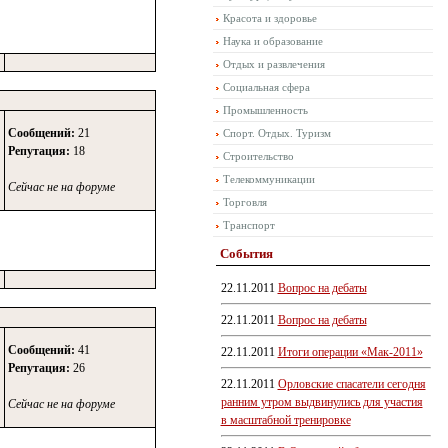
Красота и здоровье
Наука и образование
Отдых и развлечения
Социальная сфера
Промышленность
Сообщений:
21
Спорт. Отдых. Туризм
Репутация:
18
Строительство
Телекоммуникации
Сейчас не на форуме
Торговля
Транспорт
События
22.11.2011
Вопрос на дебаты
22.11.2011
Вопрос на дебаты
Сообщений:
41
22.11.2011
Итоги операции «Мак-2011»
Репутация:
26
22.11.2011
Орловские спасатели сегодня
ранним утром выдвинулись для участия
Сейчас не на форуме
в масштабной тренировке