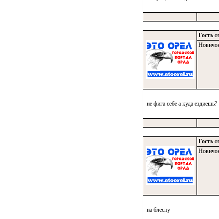
Гость
от
Новичо
не фига себе а куда ездиешь?
Гость
от
Новичо
на блесну