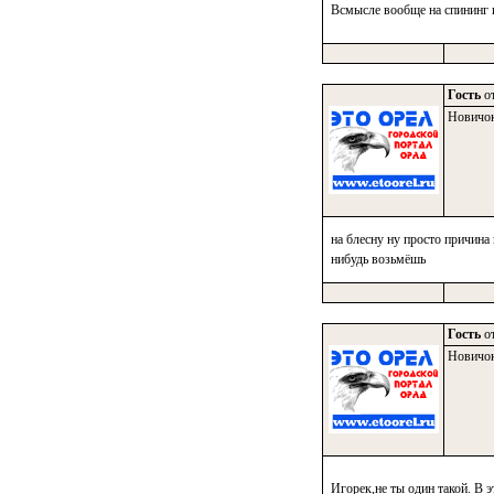
Всмысле вообще на спининг и
Гость
от
Новичо
на блесну ну просто причина 
нибудь возьмёшь
Гость
от
Новичо
Игорек,не ты один такой. В 