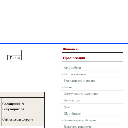
Финансы
Организации
Автомобили
Бытовая техника
Безопасность и охрана
Бизнес
Коммунальное хозяйство
Государство
Сообщений:
9
Дом
Репутация:
14
Шоу-бизнес
Сейчас не на форуме
Компьютеры и Интернет
Культура, искусство