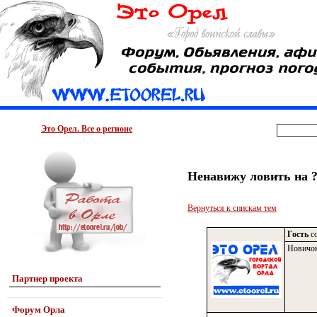
Это Орел. Все о регионе
Ненавижу ловить на 
Вернуться к спискам тем
Гость
со
Новичо
Партнер проекта
Форум Орла