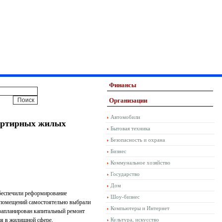
Финансы
Организации
Автомобили
вартирных жилых
Бытовая техника
Безопасность и охрана
Бизнес
Коммунальное хозяйство
Государство
Дом
беспечили реформирование
Шоу-бизнес
 помещений самостоятельно выбрали
Компьютеры и Интернет
запланирован капитальный ремонт
я в жилищной сфере,
Культура, искусство