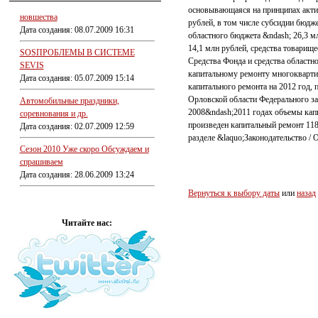
основывающаяся на принципах акти
новшества
рублей, в том числе субсидии бюдж
Дата создания: 08.07.2009 16:31
областного бюджета &ndash; 26,3 м
14,1 млн рублей, средства товарищ
SOSПРОБЛЕМЫ В СИСТЕМЕ
Средства Фонда и средства областн
SEVIS
капитальному ремонту многокварт
Дата создания: 05.07.2009 15:14
капитального ремонта на 2012 год,
Орловской области Федерального з
Автомобильные праздники,
2008&ndash;2011 годах объемы капи
соревнования и др.
произведен капитальный ремонт 118
Дата создания: 02.07.2009 12:59
разделе &laquo;Законодательство /
Сезон 2010 Уже скоро Обсуждаем и
спрашиваем
Дата создания: 28.06.2009 13:24
Вернуться к выбору даты
или
назад
Читайте нас: