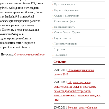
раммы составляет более 179,8 млн
Красота и здоровье
блей, субсидии за счет средств
Наука и образование
ое финансирование, &ndash; более
Отдых и развлечения
ах &ndash; 9,4 млн рублей.
долевое финансирование работ по
Социальная сфера
альную адресную программу
Промышленность
. Отметим, в ходе реализации в
Спорт. Отдых. Туризм
хозяйства&raquo; в
Строительство
од на территории области
й области в сети Интернет в
Телекоммуникации
атора Орловской области.
Торговля
Источник:
Орловское информбюро
Транспорт
События
25.05.2011
Новинки призывного
сезона-2011
25.05.2011
В Орле стартовала
ведомственная целевая программа
ремонта дворовых территорий
многоквартирных домов и проездов к
ним
25.05.2011
Большая автомобильная