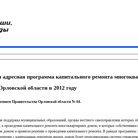
я адресная программа капитального ремонта многок
Орловской области в 2012 году
лением Правительства Орловской области № 64.
я поддержка муниципальных образований, органы местного самоуправления которых о
 в проведении капитального ремонта многоквартирных домов, в которых собственники
м домом и приняли решение о проведении капитального ремонта. В рамках программы 
еменно с капитальным ремонтом жилых домов будет реорганизована система управлени