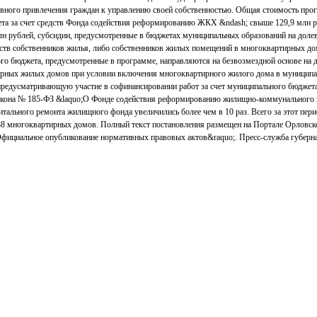
вного привлечения граждан к управлению своей собственностью. Общая стоимость прог
ета за счет средств Фонда содействия реформированию ЖКХ &ndash; свыше 129,9 млн ру
лн рублей, субсидии, предусмотренные в бюджетах муниципальных образований на долев
еств собственников жилья, либо собственников жилых помещений в многоквартирных дом
ого бюджета, предусмотренные в программе, направляются на безвозмездной основе на 
ирных жилых домов при условии включения многоквартирного жилого дома в муницип
 предусматривающую участие в софинансировании работ за счет муниципального бюджета
акона № 185-ФЗ &laquo;О Фонде содействия реформированию жилищно-коммунального 
тального ремонта жилищного фонда увеличились более чем в 10 раз. Всего за этот пери
8 многоквартирных домов. Полный текст постановления размещен на Портале Орловско
 Официальное опубликование нормативных правовых актов&raquo;. Пресс-служба губерн