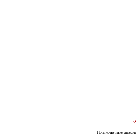
О
При перепечатке материал