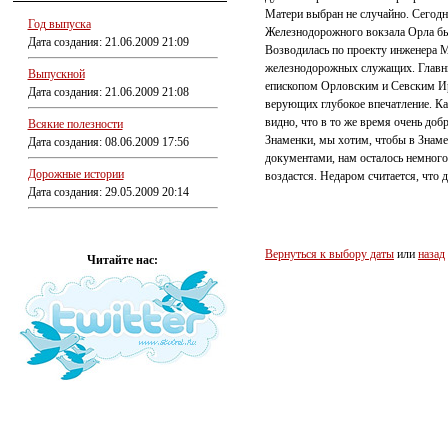
Матери выбран не случайно. Сегодня
Год выпуска
Железнодорожного вокзала Орла был
Дата создания: 21.06.2009 21:09
Возводилась по проекту инженера М
железнодорожных служащих. Главны
Выпускной
епископом Орловским и Севским Ир
Дата создания: 21.06.2009 21:08
верующих глубокое впечатление. Ка
видно, что в то же время очень доб
Всякие полезности
Знаменки, мы хотим, чтобы в Знаме
Дата создания: 08.06.2009 17:56
документами, нам осталось немного.
Дорожные истории
воздастся. Недаром считается, что 
Дата создания: 29.05.2009 20:14
Вернуться к выбору даты
или
назад
Читайте нас: