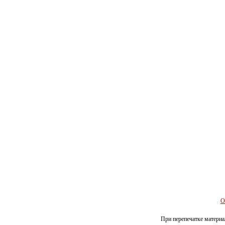
О
При перепечатке материал