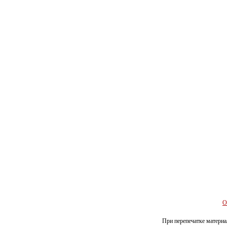
О
При перепечатке материал