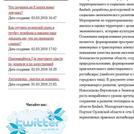
территориального и социально-экон
Что подарить на 8 марта маме/
&ndash; разработка долгосрочной 
девушке?
социально-экономического развития
Дата создания: 03.03.2010 16:47
Мероприятия по территориальному 
анализа и оценки территории с цел
Как отучить родителей орать в
экономического, историко-культурн
трубку телефона и наконец таки
Основными направлениями реализа
доказать им, что их прекрасно
являются: формирование пространст
слышат?
инженерных и транспортных коммуни
Дата создания: 02.03.2010 17:02
повышение качества жизни населени
безопасности развития области; сох
Признавайтесь Где покупаете снасти
природопользование, формирование
по дешевле и по качественней
привлекательного инвестиционного 
Дата создания: 02.03.2010 16:29
роста&raquo; (наиболее развитые и
Автопрятки - прятки на машинах.
городского типа). В документе отм
Дата создания: 01.03.2010 21:05
опережающего развития: центральна
Новосильско-Верховская и Змиевск
роста межрайонного уровня претенд
сохранение и развитие потенциала 
Читайте нас:
области &ndash; Малоархангельска,
Портале Орловской области в сети 
нормативных правовых актов&raquo