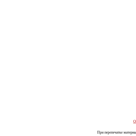
О
При перепечатке материал