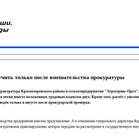
учить только после вмешательства прокуратуры
окуратура Краснозоренского района в сельхозпредприятии "Агросервис-Орел".
в месяц вместо положенных трудовым кодексом двух. Кроме того, расчёт с уволе
зведён только в августе после прокурорской проверки.
оводства предприятия внесено представление. А в отношении генерального директора &
стративном правонарушении, которое передано на рассмотрение в государственную инс