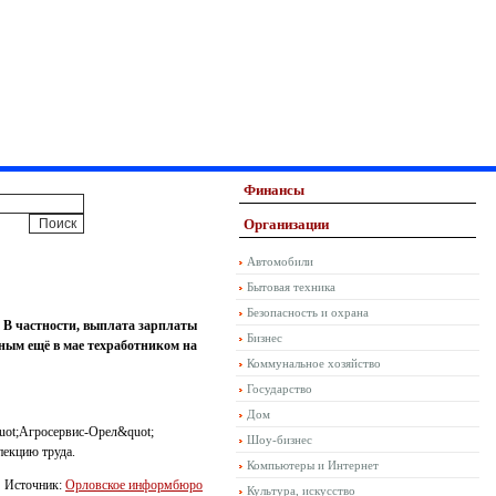
Финансы
Организации
Автомобили
Бытовая техника
Безопасность и охрана
 В частности, выплата зарплаты
Бизнес
нным ещё в мае техработником на
Коммунальное хозяйство
Государство
Дом
quot;Агросервис-Орел&quot;
Шоу-бизнес
пекцию труда.
Компьютеры и Интернет
Источник:
Орловское информбюро
Культура, искусство