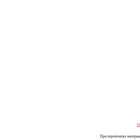
О
При перепечатке материал