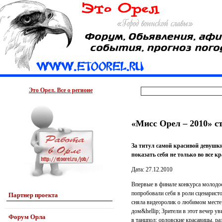
Это Орел. Все о регионе
«Мисс Орел – 2010» с
За титул самой красивой девушки
показать себя не только во все к
Дата: 27.12.2010
Впервые в финале конкурса молодос
попробовали себя в роли сценарист
Партнер проекта
сняла видеоролик о любимом месте 
дом&hellip; Зрители в этот вечер у
Форум Орла
в танцпол: орловские красавицы, р