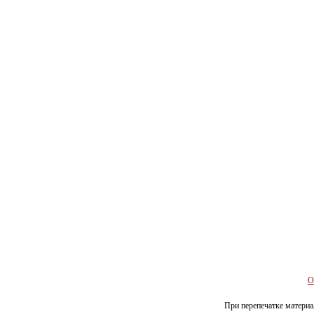
О
При перепечатке материал