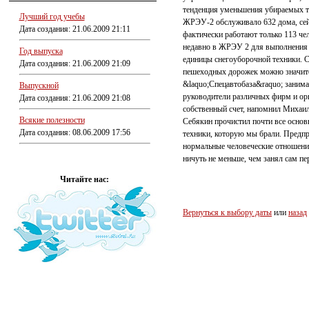
тенденция уменьшения убираемых те
Лучший год учебы
ЖРЭУ-2 обслуживало 632 дома, сейч
Дата создания: 21.06.2009 21:11
фактически работают только 113 чел
недавно в ЖРЭУ 2 для выполнения р
Год выпуска
единицы снегоуборочной техники. С
Дата создания: 21.06.2009 21:09
пешеходных дорожек можно значител
&laquo;Спецавтобаза&raquo; заним
Выпускной
руководители различных фирм и орг
Дата создания: 21.06.2009 21:08
собственный счет, напомнил Михаи
Всякие полезности
Себякин прочистил почти все осно
Дата создания: 08.06.2009 17:56
техники, которую мы брали. Предпр
нормальные человеческие отношени
ничуть не меньше, чем занял сам пе
Читайте нас:
Вернуться к выбору даты
или
назад