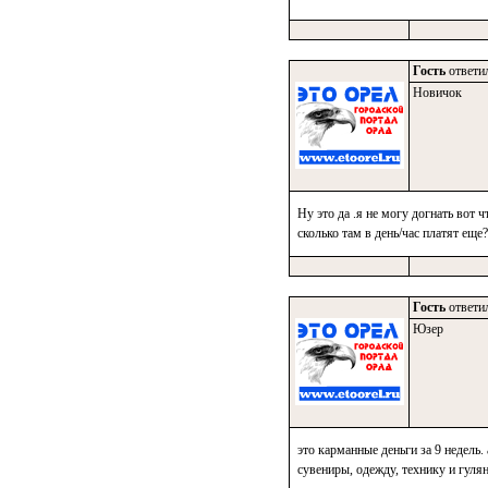
Гость
ответил
Новичок
Ну это да .я не могу догнать вот 
сколько там в день/час платят еще?
Гость
ответил
Юзер
это карманные деньги за 9 недель.
сувениры, одежду, технику и гулянк