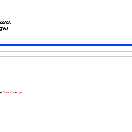
та
/
без фильтра