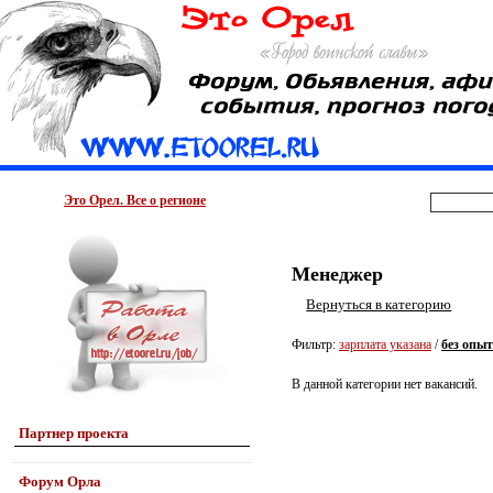
Это Орел. Все о регионе
Менеджер
Вернуться в категорию
Фильтр:
зарплата указана
/
без опы
В данной категории нет вакансий.
Партнер проекта
Форум Орла