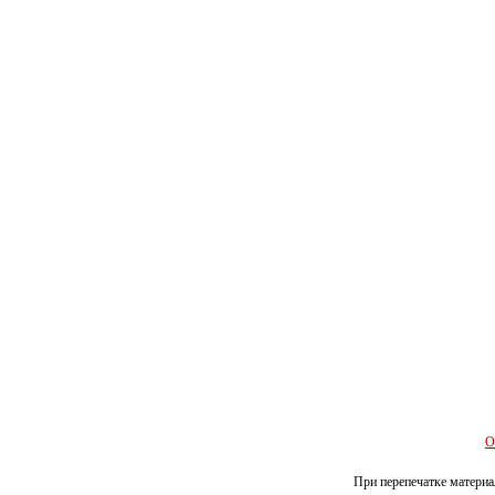
О
При перепечатке материал