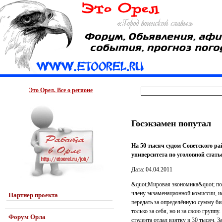
Это Орел. Все о регионе
Госэкзамен попутал
На 50 тысяч судом Советского р
университета по уголовной стать
Дата: 04.04.2011
&quot;Мировая экономика&quot; пок
члену экзаменационной комиссии, и
Партнер проекта
передать за определённую сумму би
только за себя, но и за свою групп
Форум Орла
студента отдал взятку в 30 тысяч. За