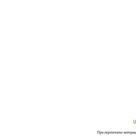
О
При перепечатке материал