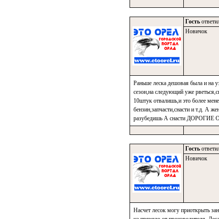
Гость
ответил
Новичок
Раньше леска дешовая была и на у
сезон,на следующий уже рветься,с
10штук отвалишь,и это более мене
бензин,запчасти,снасти и т.д. А ж
разубедишь А снасти ДОРОГИ
Гость
ответил
Новичок
Насчет лесок могу приоткрыть зана