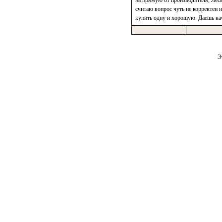
на прямую от производителя, Леса 
считаю вопрос чуть не корректен 
купить одну и хорошую. Даешь кач
Э