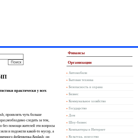
Финансы
Организации
Автомобили
 ЧП
Бытовая техника
Безопасность и охрана
тистики практически у всех
Бизнес
Коммунальное хозяйство
Государство
sh; проявлять чуть больше
Дом
quo;необходимо следить за тем,
Шоу-бизнес
но без помощи жителей эти вопросы
Компьютеры и Интернет
зяли и подожгли какой-то мусор, а
дничного фейерверка &ndash; он
Культура, искусство