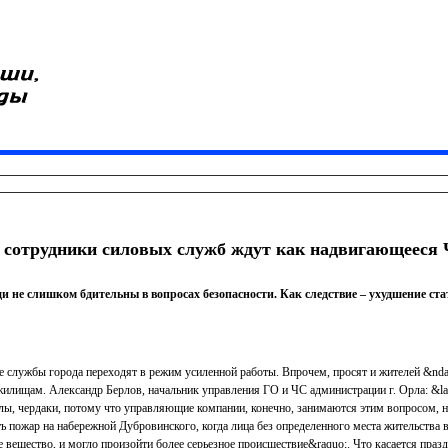
 сотрудники силовых служб ждут как надвигающееся
не слишком бдительны в вопросах безопасности. Как следствие – ухудшение ста
е службы города переходят в режим усиленной работы. Впрочем, просят и жителей &nda
илищам. Александр Берлов, начальник управления ГО и ЧС администрации г. Орла: &la
ы, чердаки, потому что управляющие компании, конечно, занимаются этим вопросом, 
 пожар на набережной Дубровинского, когда лица без определенного места жительства в
 вещество, и могло произойти более серьезное происшествие&raquo;. Что касается праз