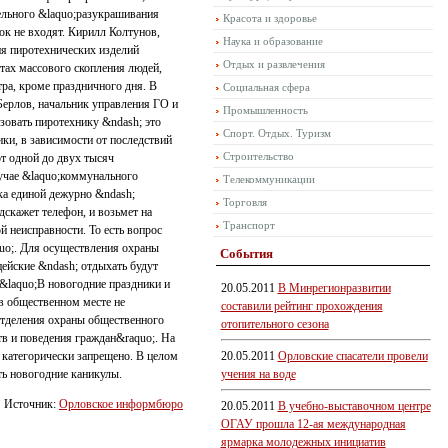
тельного &laquo;разукрашивания
Красота и здоровье
ок не входят. Кирилл Колтунов,
Наука и образование
ия пиротехнических изделий
Отдых и развлечения
тах массового скопления людей,
тра, кроме праздничного дня. В
Социальная сфера
Берлов, начальник управления ГО и
Промышленность
ьзовать пиротехнику &ndash; это
Спорт. Отдых. Туризм
ики, в зависимости от последствий
Строительство
т одной до двух тысяч
лучае &laquo;коммунального
Телекоммуникации
ка единой дежурно &ndash;
Торговля
скажет телефон, и возьмет на
Транспорт
й неисправности. То есть вопрос
uo;. Для осуществления охраны
События
ейские &ndash; отдыхать будут
&laquo;В новогодние праздники и
20.05.2011
В Минрегионразвитии
в общественном месте не
составили рейтинг прохождения
 отделения охраны общественного
отопительного сезона
тв и поведения граждан&raquo;. На
 категорически запрещено. В целом
20.05.2011
Орловские спасатели провели
ть новогодние каникулы.
учения на воде
Источник:
Орловское информбюро
20.05.2011
В учебно-выставочном центре
ОГАУ прошла 12-ая международная
ярмарка молодежных инициатив