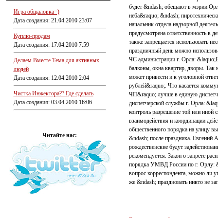
будет &ndash; обещают в мэрии Орл
Игра общаловка=)
неба&raquo; &ndash; пиротехнически
Дата создания: 21.04.2010 23:07
начальник отдела надзорной деятел
предусмотрена ответственность в д
Куплю-продам
также запрещается использовать нес
Дата создания: 17.04.2010 7:59
праздничный день можно использова
ЧС администрации г. Орла: &laquo;В
Делаем Вместе Тема для активных
балконы, окна квартир, дворы. Так 
людей
может привести и к уголовной отве
Дата создания: 12.04.2010 2:04
рублей&raquo;. Что касается комму
Чистка Инжектора?? Где сделать
ЧП&raquo; лучше в единую диспетче
Дата создания: 03.04.2010 16:06
диспетчерской службы г. Орла: &la
контроль разрешение той или иной с
взаимодействия и координации дей
общественного порядка на улицу вы
Читайте нас:
&ndash; после праздника. Евгений 
рождественские будут задействован
рекомендуется. Закон о запрете ра
порядка УМВД России по г. Орлу: &l
вопрос корреспондента, можно ли у
же &ndash; праздновать никто не за