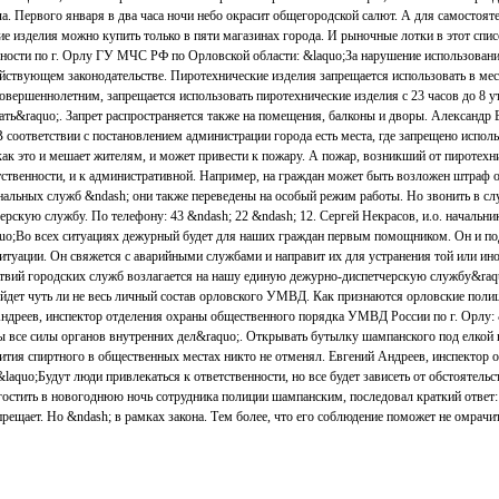
а. Первого января в два часа ночи небо окрасит общегородской салют. А для самостоя
е изделия можно купить только в пяти магазинах города. И рыночные лотки в этот спис
ьности по г. Орлу ГУ МЧС РФ по Орловской области: &laquo;За нарушение использован
ействующем законодательстве. Пиротехнические изделия запрещается использовать в мес
овершеннолетним, запрещается использовать пиротехнические изделия с 23 часов до 8 у
ть&raquo;. Запрет распространяется также на помещения, балконы и дворы. Александр 
 соответствии с постановлением администрации города есть места, где запрещено испол
как это и мешает жителям, и может привести к пожару. А пожар, возникший от пиротехн
тственности, и к административной. Например, на граждан может быть возложен штраф о
нальных служб &ndash; они также переведены на особый режим работы. Но звонить в с
рскую службу. По телефону: 43 &ndash; 22 &ndash; 12. Сергей Некрасов, и.о. начальни
quo;Во всех ситуациях дежурный будет для наших граждан первым помощником. Он и под
итуации. Он свяжется с аварийными службами и направит их для устранения той или ино
ствий городских служб возлагается на нашу единую дежурно-диспетчерскую службу&raq
йдет чуть ли не весь личный состав орловского УМВД. Как признаются орловские полиц
Андреев, инспектор отделения охраны общественного порядка УМВД России по г. Орлу: 
ы все силы органов внутренних дел&raquo;. Открывать бутылку шампанского под елкой 
спития спиртного в общественных местах никто не отменял. Евгений Андреев, инспектор
aquo;Будут люди привлекаться к ответственности, но все будет зависеть от обстоятельс
гостить в новогоднюю ночь сотрудника полиции шампанским, последовал краткий ответ:
прещает. Но &ndash; в рамках закона. Тем более, что его соблюдение поможет не омрачи