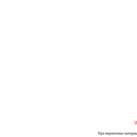
О
При перепечатке материал