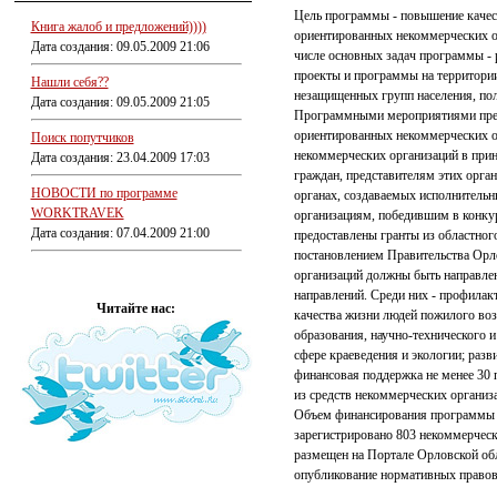
Цель программы - повышение качес
Книга жалоб и предложений))))
ориентированных некоммерческих о
Дата создания: 09.05.2009 21:06
числе основных задач программы -
проекты и программы на территории
Нашли себя??
незащищенных групп населения, по
Дата создания: 09.05.2009 21:05
Программными мероприятиями пред
ориентированных некоммерческих о
Поиск попутчиков
некоммерческих организаций в при
Дата создания: 23.04.2009 17:03
граждан, представителям этих орга
НОВОСТИ по программе
органах, создаваемых исполнитель
WORKTRAVEK
организациям, победившим в конкур
Дата создания: 07.04.2009 21:00
предоставлены гранты из областног
постановлением Правительства Орл
организаций должны быть направлен
направлений. Среди них - профилак
Читайте нас:
качества жизни людей пожилого возр
образования, научно-технического и
сфере краеведения и экологии; раз
финансовая поддержка не менее 30
из средств некоммерческих организ
Объем финансирования программы со
зарегистрировано 803 некоммерчес
размещен на Портале Орловской обл
опубликование нормативных правов