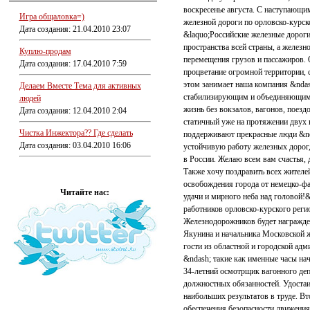
воскресенье августа. С наступающи
Игра общаловка=)
железной дороги по орловско-курск
Дата создания: 21.04.2010 23:07
&laquo;Российские железные дорог
пространства всей страны, а желез
Куплю-продам
перемещения грузов и пассажиров. 
Дата создания: 17.04.2010 7:59
процветание огромной территории, 
этом занимает наша компания &ndas
Делаем Вместе Тема для активных
стабилизирующим и объединяющим 
людей
жизнь без вокзалов, вагонов, поезд
Дата создания: 12.04.2010 2:04
статичный уже на протяжении двух 
Чистка Инжектора?? Где сделать
поддерживают прекрасные люди &nd
Дата создания: 03.04.2010 16:06
устойчивую работу железных дорог
в России. Желаю всем вам счастья, 
Также хочу поздравить всех жител
освобождения города от немецко-фа
Читайте нас:
удачи и мирного неба над головой!
работников орловско-курского реги
Железнодорожников будет награжде
Якунина и начальника Московской 
гости из областной и городской ад
&ndash; такие как именные часы на
34-летний осмотрщик вагонного деп
должностных обязанностей. Удостаи
наибольших результатов в труде. Вт
обеспечения безопасности движения