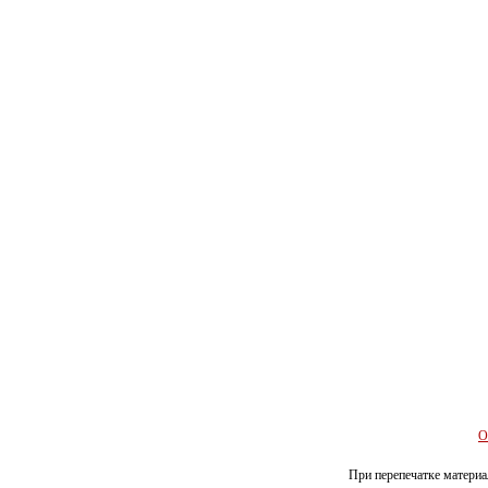
О
При перепечатке материал