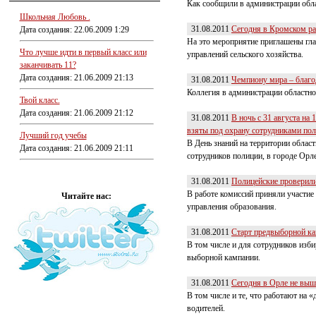
Как сообщили в администрации об
Школьная Любовь .
31.08.2011
Сегодня в Кромском ра
Дата создания: 22.06.2009 1:29
На это мероприятие приглашены гла
Что лучше идти в первый класс или
управлений сельского хозяйства.
заканчивать 11?
Дата создания: 21.06.2009 21:13
31.08.2011
Чемпиону мира – благо
Коллегия в администрации областно
Твой класс.
Дата создания: 21.06.2009 21:12
31.08.2011
В ночь с 31 августа на
взяты под охрану сотрудниками по
Лучший год учебы
В День знаний на территории облас
Дата создания: 21.06.2009 21:11
сотрудников полиции, в городе Орле
31.08.2011
Полицейские проверили
В работе комиссий приняли участие
Читайте нас:
управления образования.
31.08.2011
Старт предвыборной ка
В том числе и для сотрудников изби
выборной кампании.
31.08.2011
Сегодня в Орле не выш
В том числе и те, что работают на
водителей.