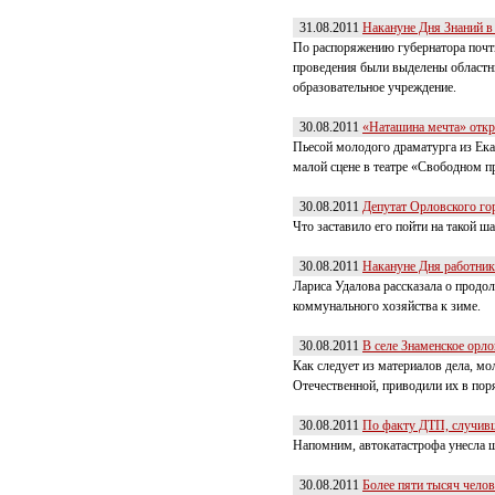
31.08.2011
Накануне Дня Знаний в
По распоряжению губернатора почти
проведения были выделены областны
образовательное учреждение.
30.08.2011
«Наташина мечта» откр
Пьесой молодого драматурга из Ека
малой сцене в театре «Свободном п
30.08.2011
Депутат Орловского го
Что заставило его пойти на такой ша
30.08.2011
Накануне Дня работник
Лариса Удалова рассказала о продо
коммунального хозяйства к зиме.
30.08.2011
В селе Знаменское орл
Как следует из материалов дела, м
Отечественной, приводили их в пор
30.08.2011
По факту ДТП, случивш
Напомним, автокатастрофа унесла ш
30.08.2011
Более пяти тысяч чело