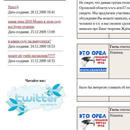
Не секрет, что данная группа тесн
News))
Орловской области www.avto57.ru.
Дата создания: 28.12.2009 19:41
увидеть. Мы предлагаем участника
обсуждении Вы можете написать, к
новая тема 2010 Может в этом году
человеке и т.п. и мы сможем сдел
все будет отлично
написать про Ваше творение.Ждём
Дата создания: 25.12.2009 13:09
в каком году ты выпустился?
Дата создания: 24.12.2009 18:53
Гость
ответил
Новичок
может об учебе поговорим?????
Дата создания: 15.12.2009 18:35
Читайте нас:
Было бы интересно узнавать об и
Гость
ответил
Новичок