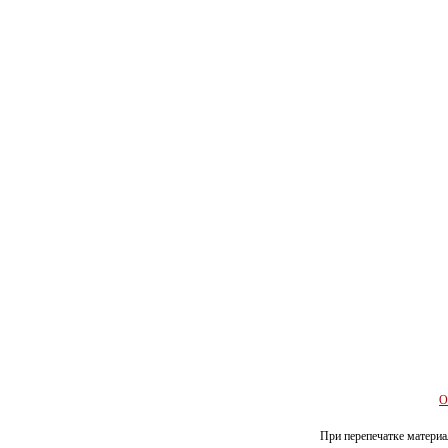
О
При перепечатке материал