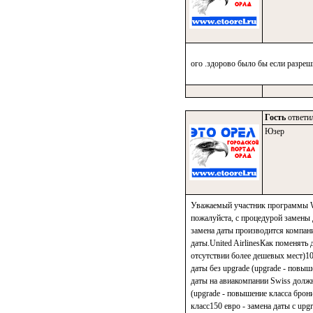
ого .здорово было бы если разреш
Гость
ответил
Юзер
Уважаемый участник программы Wo
пожалуйста, с процедурой замены 
замена даты производится компани
даты.United AirlinesКак поменять д
отсутствии более дешевых мест)100
даты без upgrade (upgrade - повы
даты на авиакомпании Swiss должна
(upgrade - повышение класса брони
класс150 евро - замена даты с upg