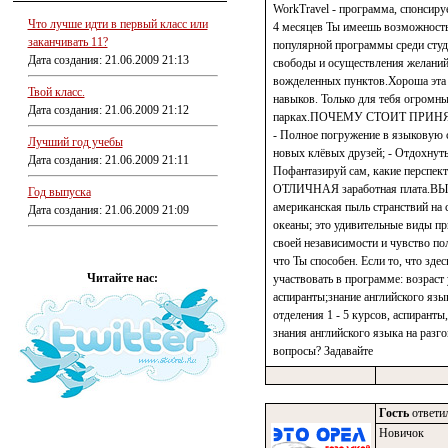
WorkTravel - программа, спонсируе
Что лучше идти в первый класс или
4 месяцев Ты имеешь возможность 
заканчивать 11?
популярной программы среди студе
Дата создания: 21.06.2009 21:13
свободы и осуществления желаний
вожделенных пунктов.Хороша эта п
Твой класс.
навыков. Только для тебя огромны
Дата создания: 21.06.2009 21:12
парках.ПОЧЕМУ СТОИТ ПРИНЯТ
- Полное погружение в языковую с
Лучший год учебы
новых клёвых друзей; - Отдохнуть 
Дата создания: 21.06.2009 21:11
Пофантазируй сам, какие перспекти
ОТЛИЧНАЯ заработная плата.ВЫВОД
Год выпуска
американская пыль странствий на 
Дата создания: 21.06.2009 21:09
океаны; это удивительные виды пр
своей независимости и чувство пол
что Ты способен. Если то, что зде
Читайте нас:
участвовать в программе: возраст
аспиранты;знание английского язы
отделения 1 - 5 курсов, аспиранты,
знания английского языка на раз
вопросы? Задавайте
Гость
ответил
Новичок