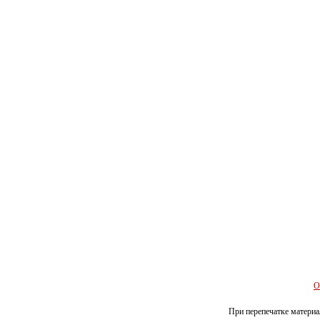
О
При перепечатке материал