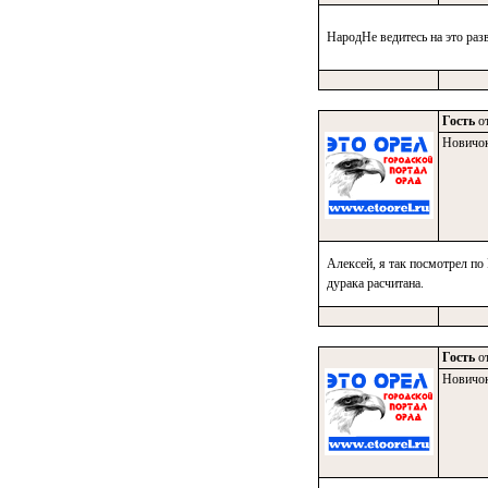
НародНе ведитесь на это раз
Гость
от
Новичо
Алексей, я так посмотрел 
дурака расчитана.
Гость
от
Новичо