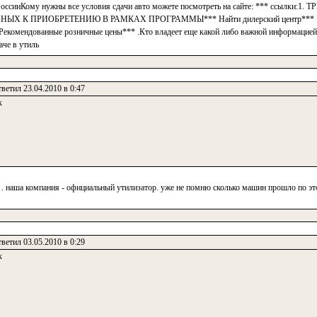
 РоссииКому нужны все условия сдачи авто можете посмотреть на сайте: *** ссылки
Х К ПРИОБРЕТЕНИЮ В РАМКАХ ПРОГРАММЫ*** Найти дилерский центр*** .4
 Рекомендованные розничные цены*** .Кто владеет еще какой либо важной информацией 
че в утиль
ветил 23.04.2010 в 0:47
к
. наша компания - официальный утилизатор. уже не помню сколько машин прошло по эт
ветил 03.05.2010 в 0:29
к