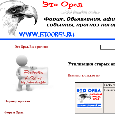
Это Орел. Все о регионе
Утилизация старых а
Вернуться к спискам тем
Гость
со
Новичо
Партнер проекта
Форум Орла