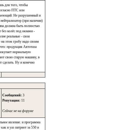
ишь для того, чтобы
согласно ПТС или
 имеющий: Не разрушенный и
нейтрализатор (при наличии)
ина должна быть полностью
 без колёс под окнами -
олне реальные - свои
е на зтом гробу надо своим
что: продукция Автотаза
 покупает нормальную
дают свою старую машину, в
т сделать. Ну и конечно
Сообщений:
3
Репутация:
11
Сейчас не на форуме
льное явление. и программа
как и уаз патриот за 550 и