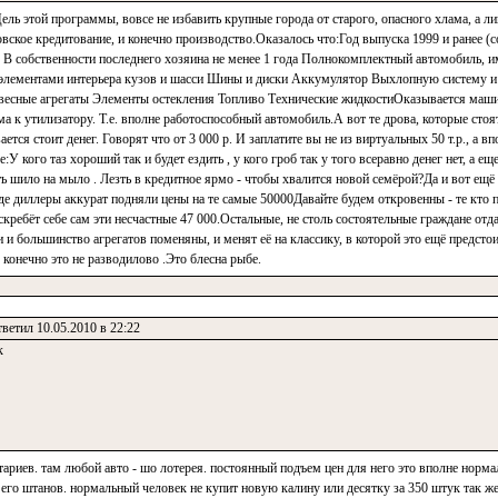
ель этой программы, вовсе не избавить крупные города от старого, опасного хлама, а л
овское кредитование, и конечно производство.Оказалось что:Год выпуска 1999 и ранее (
 В собственности последнего хозяина не менее 1 года Полнокомплектный автомобиль,
элементами интерьера кузов и шасси Шины и диски Аккумулятор Выхлопную систему и 
авесные агрегаты Элементы остекления Топливо Технические жидкостиОказывается маш
ма к утилизатору. Т.е. вполне работоспособный автомобиль.А вот те дрова, которые стоят
ся стоит денег. Говорят что от 3 000 р. И заплатите вы не из виртуальных 50 т.р., а вп
У кого таз хороший так и будет ездить , у кого гроб так у того всеравно денег нет, а ещ
шило на мыло . Лезть в кредитное ярмо - чтобы хвалится новой семёрой?Да и вот ещё 
где диллеры аккурат подняли цены на те самые 50000Давайте будем откровенны - те кто
аскребёт себе сам эти несчастные 47 000.Остальные, не столь состоятельные граждане от
 и большинство агрегатов поменяны, и менят её на классику, в которой это ещё предстои
 конечно это не разводилово .Это блесна рыбе.
ветил 10.05.2010 в 22:22
к
ариев. там любой авто - шо лотерея. постоянный подъем цен для него это вполне норма
его штанов. нормальный человек не купит новую калину или десятку за 350 штук так же 