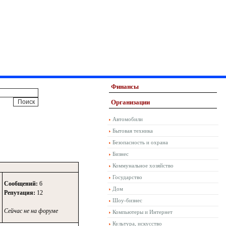
Финансы
Организации
Автомобили
Бытовая техника
Безопасность и охрана
Бизнес
Коммунальное хозяйство
Государство
Сообщений:
6
Дом
Репутация:
12
Шоу-бизнес
Сейчас не на форуме
Компьютеры и Интернет
Культура, искусство