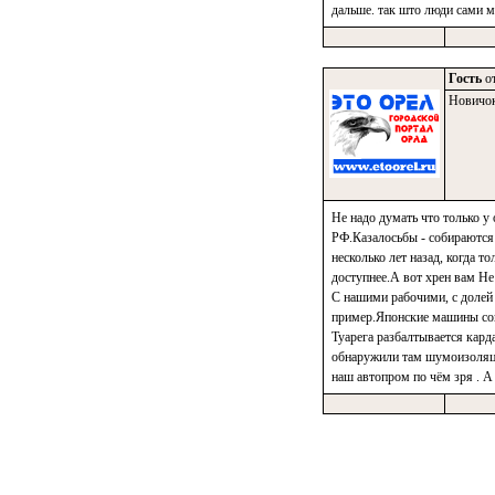
дальше. так што люди сами ма
Гость
от
Новичо
Не надо думать что только у
РФ.Казалосьбы - собираются
несколько лет назад, когда т
доступнее.А вот хрен вам Не
С нашими рабочими, с долей
пример.Японские машины сов
Туарега разбалтывается кард
обнаружили там шумоизоляции
наш автопром по чём зря . А