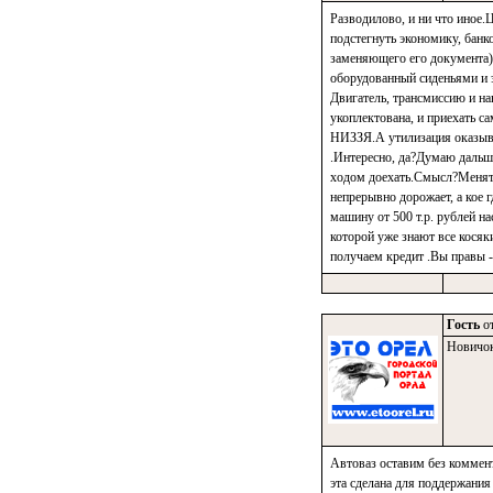
Разводилово, и ни что иное.Ц
подстегнуть экономику, банк
заменяющего его документа)
оборудованный сиденьями и 
Двигатель, трансмиссию и н
укоплектована, и приехать са
НИЗЗЯ.А утилизация оказывает
.Интересно, да?Думаю дальше:
ходом доехать.Смысл?Менять 
непрерывно дорожает, а кое 
машину от 500 т.р. рублей н
которой уже знают все косяки
получаем кредит .Вы правы -
Гость
от
Новичо
Автоваз оставим без коммент
эта сделана для поддержания 