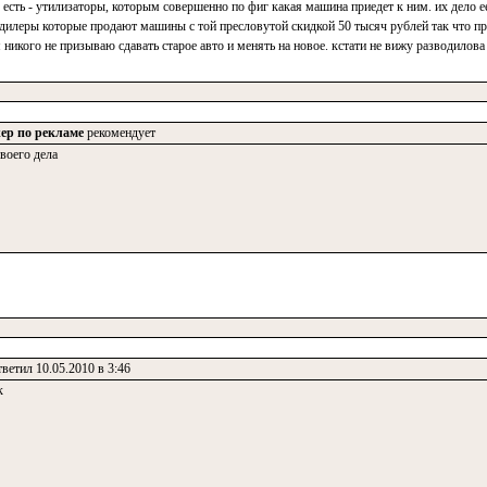
 есть - утилизаторы, которым совершенно по фиг какая машина приедет к ним. их дело е
 дилеры которые продают машины с той пресловутой скидкой 50 тысяч рублей так что п
икого не призываю сдавать старое авто и менять на новое. кстати не вижу разводилова 
ер по рекламе
рекомендует
воего дела
ветил 10.05.2010 в 3:46
к