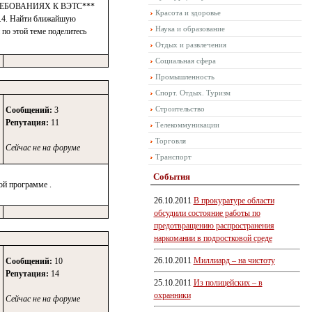
:1. ТРЕБОВАНИЯХ К ВЭТС***
Красота и здоровье
. Найти ближайшую
Наука и образование
по этой теме поделитесь
Отдых и развлечения
Социальная сфера
Промышленность
Спорт. Отдых. Туризм
Строительство
Сообщений:
3
Репутация:
11
Телекоммуникации
Торговля
Сейчас не на форуме
Транспорт
События
ой программе .
26.10.2011
В прокуратуре области
обсудили состояние работы по
предотвращению распространения
наркомании в подростковой среде
26.10.2011
Миллиард – на чистоту
Сообщений:
10
Репутация:
14
25.10.2011
Из полицейских – в
охранники
Сейчас не на форуме