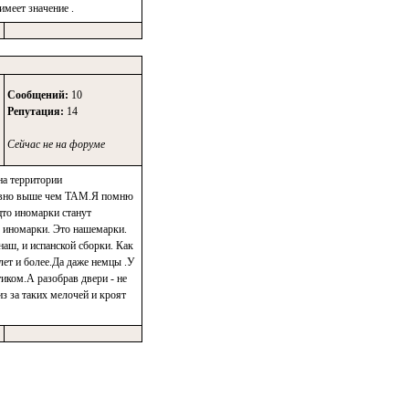
имеет значение .
Сообщений:
10
Репутация:
14
Сейчас не на форуме
на территории
 равно выше чем ТАМ.Я помню
цто иномарки станут
е иномарки. Это нашемарки.
аш, и испанской сборки. Как
ет и более.Да даже немцы .У
иком.А разобрав двери - не
з за таких мелочей и кроят