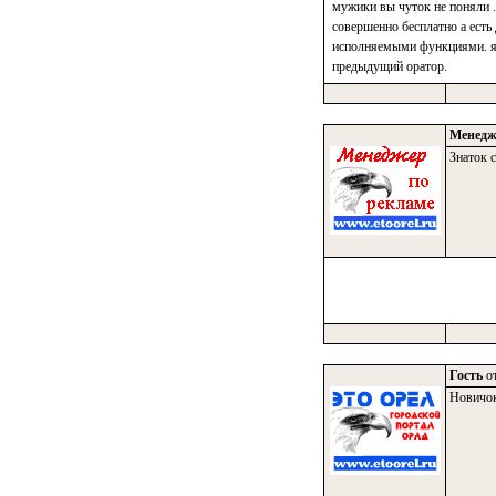
мужики вы чуток не поняли .
совершенно бесплатно а есть
исполняемыми функциями. я н
предыдущий оратор.
Менедж
Знаток с
Гость
от
Новичо