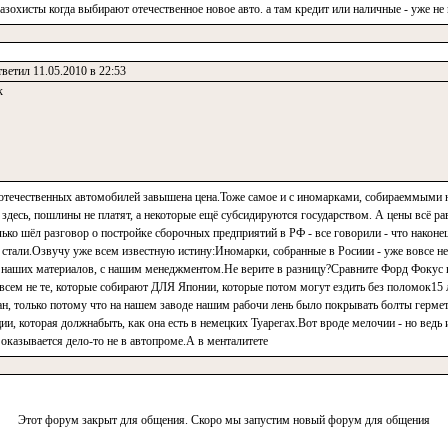
зохисты когда выбирают отечественное новое авто. а там кредит или наличные - уже не 
ветил 11.05.2010 в 22:53
к
 отечественных автомобилей завышена цена.Тоже самое и с иномарками, собираеммыми 
 здесь, пошлины не платят, а некоторые ещё субсидируются государством. А цены всё
олько шёл разговор о постройке сборочных предприятий в РФ - все говорили - что наконе
 стали.Озвучу уже всем известную истину:Иномарки, собранные в Росиии - уже вовсе н
 наших материалов, с нашим менеджментом.Не верите в разницу?Сравните Форд Фокус н
сем не те, которые собирают ДЛЯ Японии, которые потом могут ездить без поломок15 л
ан, только потому что на нашем заводе нашим рабочи лень было покрывать болты гермет
, которая должнабыть, как она есть в немецких Туарегах.Вот вроде мелочии - но ведь и
 оказывается дело-то не в автопроме.А в менталитете
Этот форум закрыт для общения. Скоро мы запустим новый форум для общения