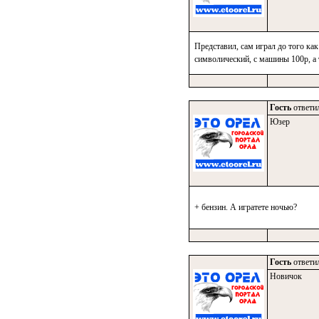
Представил, сам играл до того ка
символический, с машины 100р, а т
Гость
ответил
Юзер
+ бензин. А игратете ночью?
Гость
ответил
Новичок