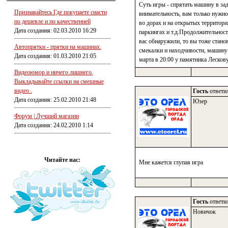
Суть игры - спрятать машину в за
Признавайтесь Где покупаете снасти
внимательность, вам только нужно
по дешевле и по качественней
во дорах и на открытых территори
Дата создания: 02.03.2010 16:29
паркингах и т.д.Продолжительность
вас обнаружили, то вы тоже стано
Автопрятки - прятки на машинах.
смекалки и находчивости, машину
Дата создания: 01.03.2010 21:05
марта в 20:00 у памятника Лесков
Видеоюмор и ничего лишнего.
Выкладывайте ссылки на смешные
видео .
Гость
ответил
Дата создания: 25.02.2010 21:48
Юзер
Форум | Лучший магазин
Дата создания: 24.02.2010 1:14
Читайте нас:
Мне кажется глупая игра
Гость
ответил
Новичок