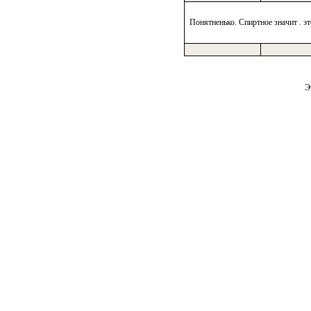
Понятненько. Спиртное значит . эт
Э