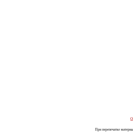
О
При перепечатке материал