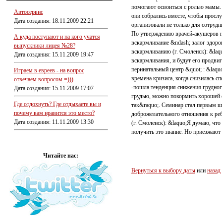
помогают освоиться с ролью мамы. 
Автосервис
они собрались вместе, чтобы прослу
Дата создания: 18.11.2009 22:21
организовали не только для сотруд
По утверждению врачей-акушеров ни
А куда поступают и на кого учатся
вскармливание &ndash; залог здоро
выпускники лицея №28?
вскармливанию (г. Смоленск): &laq
Дата создания: 15.11.2009 19:47
вскармливания, и будут его продви
перинатальный центр &quot; : &laqu
Играем в евреев - на вопрос
времена кризиса, когда снизилась с
отвечаем вопросом =)))
-пошла тенденция снижения грудног
Дата создания: 15.11.2009 17:07
грудью, можно покормить хорошей с
Где отдохнуть? Где отдыхаете вы и
так&raquo;. Семинар стал первым 
почему вам нравится это место?
доброжелательного отношения к реб
Дата создания: 11.11.2009 13:30
(г. Смоленск): &laquo;Я думаю, что
получить это звание. Но приезжают 
Читайте нас:
Вернуться к выбору даты
или
назад