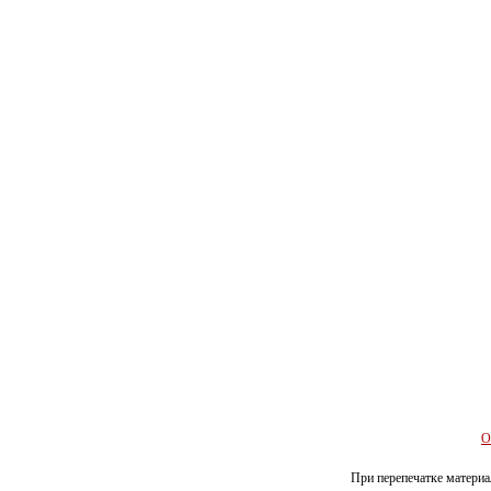
О
При перепечатке материал