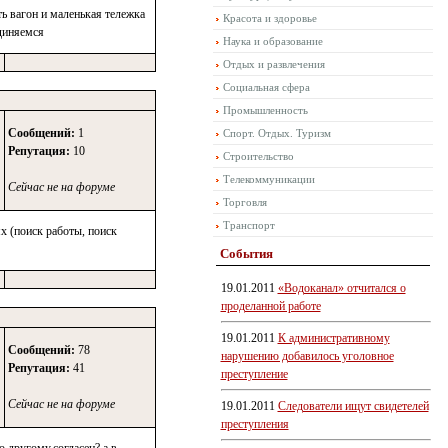
ь вагон и маленькая тележка
Красота и здоровье
единяемся
Наука и образование
Отдых и развлечения
Социальная сфера
Промышленность
Сообщений:
1
Спорт. Отдых. Туризм
Репутация:
10
Строительство
Телекоммуникации
Сейчас не на форуме
Торговля
Транспорт
х (поиск работы, поиск
События
19.01.2011
«Водоканал» отчитался о
проделанной работе
19.01.2011
К административному
Сообщений:
78
нарушению добавилось уголовное
Репутация:
41
преступление
Сейчас не на форуме
19.01.2011
Следователи ищут свидетелей
преступления