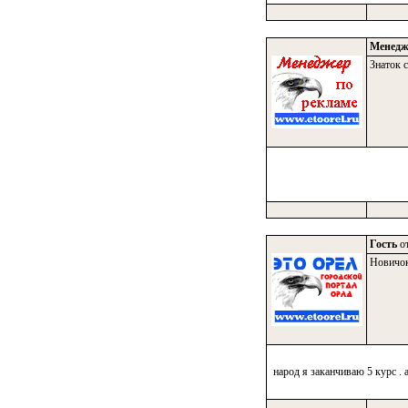
Менедж
Знаток с
Гость
от
Новичо
народ я заканчиваю 5 курс . 