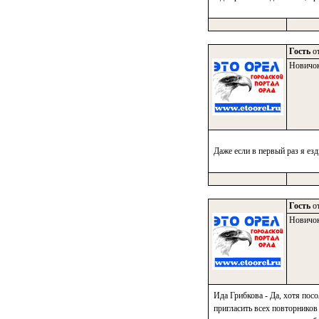
Гость
от
Новичо
Даже если в первый раз я ез
Гость
от
Новичо
Ида Грибкова - Да, хотя по
пригласить всех повторников