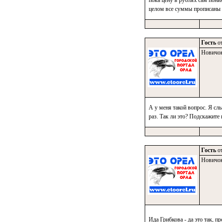
пока цену в рублях сам пони
целом все суммы прописаны 
Гость
от
Новичо
А у меня такой вопрос. Я сл
раз. Так ли это? Подскажите
Гость
от
Новичо
Ида Грибкова - да это так, п