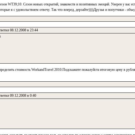
сезон WT39;10. Сезон новых открытий, знакомств и позитивных эмоций. Уверен у вас ест
торые я с удовольствием отвечу. Так что вперед, дерзайте))))Друзья и попутчики - объ
ветил 08.12.2008 в 23:44
к
пределить стоимость WorkandTravel 2010.Подскажите пожалуйста итоговую цену в рубля
ветил 09.12.2008 в 0:40