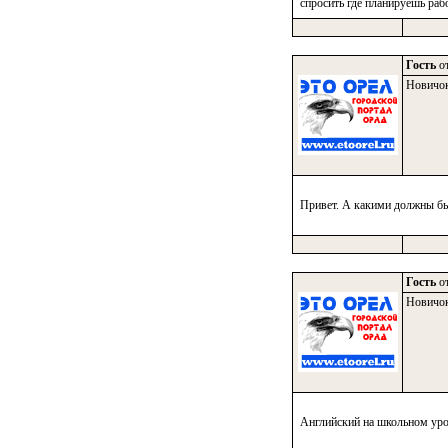
спросить где планируешь раб
Гость
от
Новичо
Привет. А какими должны бы
Гость
от
Новичо
Английский на школьном ур