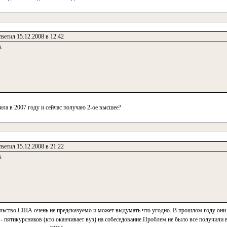
ветил 15.12.2008 в 12:42
к
дила в 2007 году и сейчас получаю 2-ое высшее?
ветил 15.12.2008 в 21:22
к
сольство США очень не предсказуемо и может выдумать что угодно. В прошлом году они
 - пятикурсников (кто оканчивает вуз) на собеседование.Проблем не было все получили 