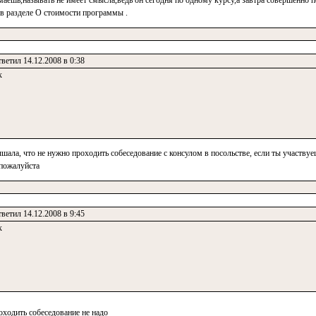
маешь,называть не имеет смысла,ведь он сегодня по одному курсу,а завтра совершенно по
в разделе О стоимости программы .
ветил 14.12.2008 в 0:38
к
ышала, что не нужно проходить собеседование с консулом в посольстве, если ты участву
 пожалуйста
ветил 14.12.2008 в 9:45
к
роходить собеседование не надо