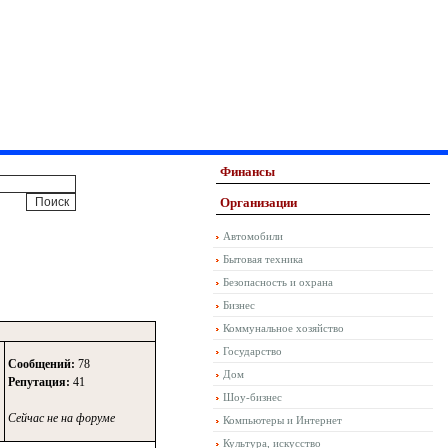
Финансы
Организации
Автомобили
Бытовая техника
Безопасность и охрана
Бизнес
Коммунальное хозяйство
Государство
Сообщений:
78
Дом
Репутация:
41
Шоу-бизнес
Сейчас не на форуме
Компьютеры и Интернет
Культура, искусство