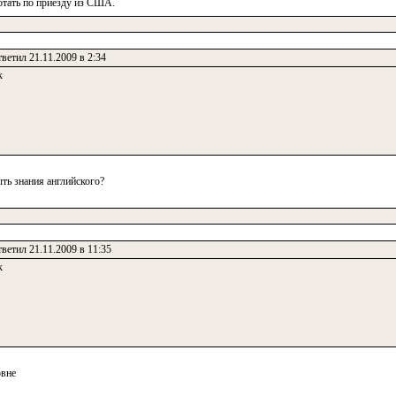
отать по приезду из США.
ветил 21.11.2009 в 2:34
к
ть знания английского?
ветил 21.11.2009 в 11:35
к
овне