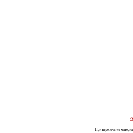
О
При перепечатке материал