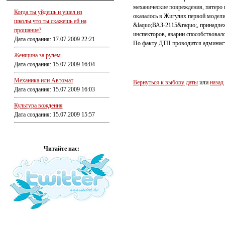
механические повреждения, пятеро
Когда ты уйдешь и ушел из
оказалось в Жигулях первой модели
школы,что ты скажешь ей на
&laquo;ВАЗ-2115&raquo;, принадле
прошание?
инспекторов, аварии способствовал
Дата создания: 17.07.2009 22:21
По факту ДТП проводится админист
Женщина за рулем
Дата создания: 15.07.2009 16:04
Механика или Автомат
Вернуться к выбору даты
или
назад
Дата создания: 15.07.2009 16:03
Культура вождения
Дата создания: 15.07.2009 15:57
Читайте нас: