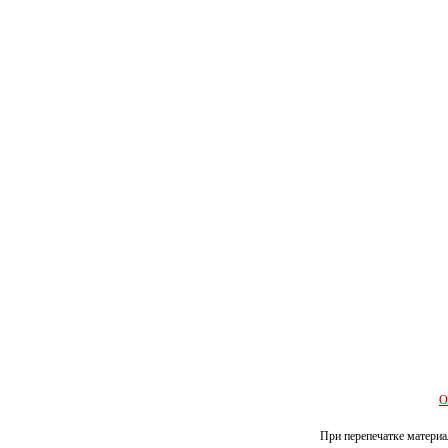
О
При перепечатке материал